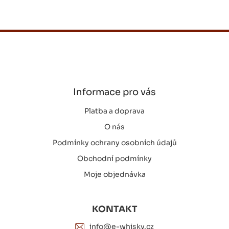
Z
á
p
a
t
í
Informace pro vás
Platba a doprava
O nás
Podmínky ochrany osobních údajů
Obchodní podmínky
Moje objednávka
KONTAKT
info@e-whisky.cz