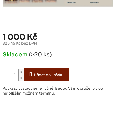
1 000 Kč
826,45 Kč bez DPH
Měrná
Skladem
(>20 ks)
cena:
Přidat do košíku
Poukazy vystavujeme ručně. Budou Vám doručeny v co
nejbližším možném termínu.