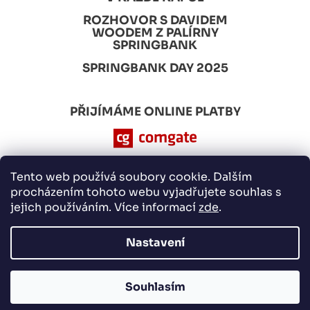
ROZHOVOR S DAVIDEM
WOODEM Z PALÍRNY
SPRINGBANK
SPRINGBANK DAY 2025
PŘIJÍMÁME ONLINE PLATBY
Tento web používá soubory cookie. Dalším
procházením tohoto webu vyjadřujete souhlas s
jejich používáním. Více informací
zde
.
Nastavení
Nakódovalo
Remedio Digital
|
Vytvořil Shoptet
Souhlasím
Copyright 2026
E-whisky.cz
. Všechna práva vyhrazena.