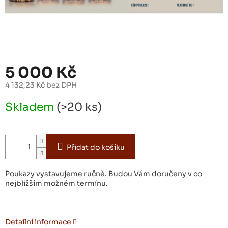
5 000 Kč
4 132,23 Kč bez DPH
Měrná
Skladem
(>20 ks)
cena:
Přidat do košíku
Poukazy vystavujeme ručně. Budou Vám doručeny v co
nejbližším možném termínu.
Detailní informace