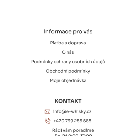
á
p
a
t
í
Informace pro vás
Platba a doprava
O nás
Podmínky ochrany osobních údajů
Obchodní podmínky
Moje objednávka
KONTAKT
info@e-whisky.cz
+420 739 255 588
Rádi vám poradíme