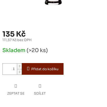
135 Kč
111,57 Kč bez DPH
Měrná
Skladem
(>20 ks)
cena:
Přidat do košíku
ZEPTAT SE
SDÍLET