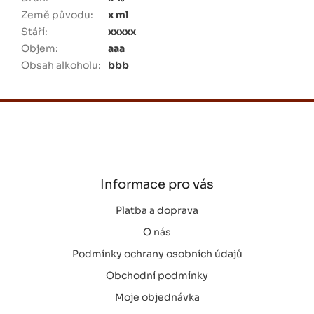
Země původu
:
x ml
Stáří
:
xxxxx
Objem
:
aaa
Obsah alkoholu
:
bbb
Z
á
p
a
t
í
Informace pro vás
Platba a doprava
O nás
Podmínky ochrany osobních údajů
Obchodní podmínky
Moje objednávka