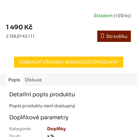
Skladem
(>20 ks)
1 490 Kč
Měrná
2 128,57 Kč / 1 l
Do košíku
cena:
ZOBRAZIT VŠECHNY SOUVISEJÍCÍ PRODUKTY
Popis
Diskuze
Detailní popis produktu
Popis produktu není dostupný
Doplňkové parametry
Kategorie
:
Doplňky
Druh
:
x %