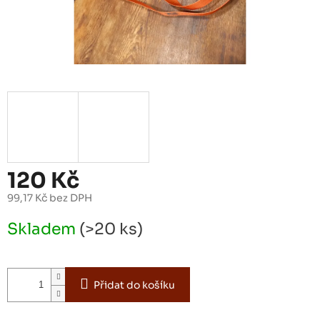
120 Kč
99,17 Kč bez DPH
Měrná
Skladem
(>20 ks)
cena:
Přidat do košíku