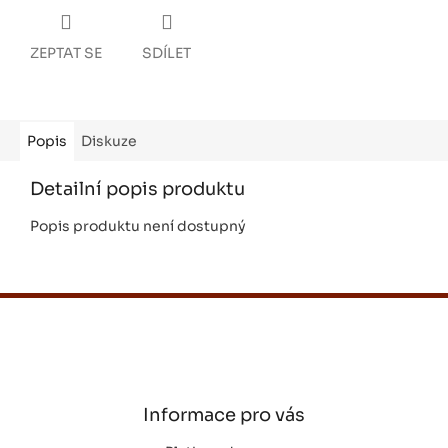
ZEPTAT SE
SDÍLET
Popis
Diskuze
Detailní popis produktu
Popis produktu není dostupný
Z
á
p
a
t
í
Informace pro vás