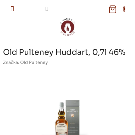
Přejít
na
NÁKUPNÍ
obsah
KOŠÍK
Old Pulteney Huddart, 0,7l 46%
Značka:
Old Pulteney