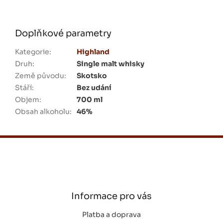
Doplňkové parametry
Kategorie
:
Highland
Druh
:
Single malt whisky
Země původu
:
Skotsko
Stáří
:
Bez udání
Objem
:
700 ml
Obsah alkoholu
:
46%
Z
á
p
a
t
í
Informace pro vás
Platba a doprava