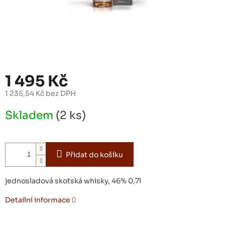
1 495 Kč
1 235,54 Kč bez DPH
Měrná
Skladem
(2 ks)
cena:
Přidat do košíku
jednosladová skotská whisky, 46% 0,7l
Detailní informace