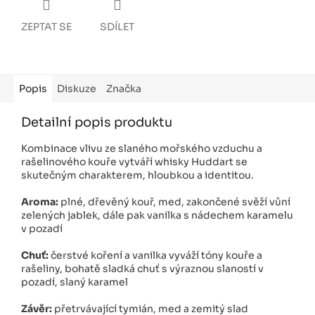
ZEPTAT SE
SDÍLET
Popis
Diskuze
Značka
Detailní popis produktu
Kombinace vlivu ze slaného mořského vzduchu a
rašelinového kouře vytváří whisky Huddart se
skutečným charakterem, hloubkou a identitou.
Aroma:
plné, dřevěný kouř, med, zakončené svěží vůní
zelených jablek, dále pak vanilka s nádechem karamelu
v pozadí
Chuť:
čerstvé koření a vanilka vyváží tóny kouře a
rašeliny, bohatě sladká chuť s výraznou slaností v
pozadí, slaný karamel
Závěr:
přetrvávající tymián, med a zemitý slad