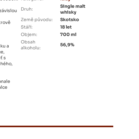
Single malt
Druh
:
závislou
whisky
Země původu
:
Skotsko
trově
Stáří
:
18 let
Objem
:
700 ml
Obsah
56,9%
nku a
alkoholu
:
ce,
ť s
uhého,
onale
alce