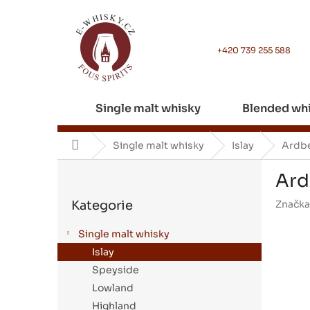
Přejít
na
obsah
+420 739 255 588
Single malt whisky
Blended wh
Domů
Single malt whisky
Islay
Ardbe
P
Ard
o
Přeskočit
s
Kategorie
Značka
kategorie
t
r
Single malt whisky
a
Islay
n
Speyside
n
í
Lowland
p
Highland