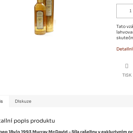
Tato vz
lahvova
skutečn
Detailn
TISK
is
Diskuze
ailní popis produktu
eg 18y/o 1993 Murray McDavid – Síla rašeliny v exkluzivním p