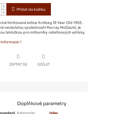
Přidat do košíku
ácná limitovaná edice Ardbeg 18 Year Old 1993,
ná nezávislou společností Murray McDavid, je
ou lahůdkou pro milovníky rašelinových whisky.
í informace
ZEPTAT SE
SDÍLET
Doplňkové parametry
rovedení
Kategorie
:
Islay