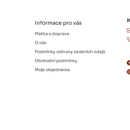
p
a
t
í
Informace pro vás
Platba a doprava
O nás
Podmínky ochrany osobních údajů
Obchodní podmínky
Moje objednávka