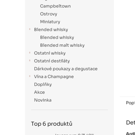
a
Campbeltown
n
Ostrovy
e
Miniatury
l
Blended whisky
Blended whisky
Blended malt whisky
Ostatní whisky
Ostatní destiláty
Dárkové poukazy a degustace
Vína a Champagne
Doplňky
Akce
Novinka
Pop
Det
Top 6 produktů
Ardb