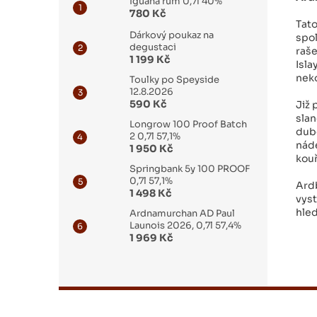
Iguana rum 0,7l 40%
780 Kč
Tato
Dárkový poukaz na
spol
degustaci
raše
1 199 Kč
Isla
neko
Toulky po Speyside
12.8.2026
590 Kč
Již 
slan
Longrow 100 Proof Batch
dubo
2 0,7l 57,1%
náde
1 950 Kč
kouř
Springbank 5y 100 PROOF
0,7l 57,1%
Ard
1 498 Kč
vyst
hled
Ardnamurchan AD Paul
Launois 2026, 0,7l 57,4%
1 969 Kč
Z
á