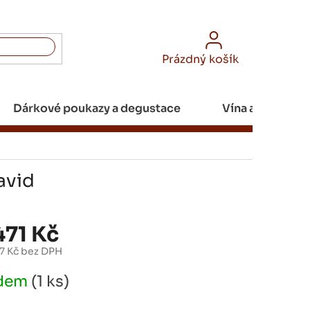
NÁKUPNÍ
Prázdný košík
KOŠÍK
Dárkové poukazy a degustace
Vína a Champa
avid
471 Kč
07 Kč bez DPH
adem
(1 ks)