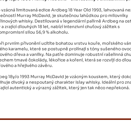
 vzácná limitovaná edice Ardbeg 18 Year Old 1993, lahvovaná ne
ečností Murray McDavid, je skutečnou lahůdkou pro milovníky
linových whisky. Destilovaná v legendární palírně Ardbeg na os
y a zrající dlouhých 18 let, nabízí intenzivní chuťový zážitek s
mpromisní silou 56,9 % alkoholu.
při prvním přivonění ucítíte bohatou vrstvu kouře, mořského vá
ého karamelu, které se postupně prolínají s tóny sušeného ovo
vého dřeva a vanilky. Na patře dominuje robustní rašelinná chu
chem tmavé čokolády, lékořice a koření, která se rozvíjí do dlo
ového a hřejivého závěru.
beg 18y/o 1993 Murray McDavid je vzácným kouskem, který dok
ihuje divoký a nespoutaný charakter Islay whisky. Ideální pro zn
ající autentický a výrazný zážitek, který jen tak něco nepřekoná.