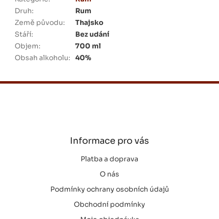
Druh
:
Rum
Země původu
:
Thajsko
Stáří
:
Bez udání
Objem
:
700 ml
Obsah alkoholu
:
40%
Z
á
p
a
t
í
Informace pro vás
Platba a doprava
O nás
Podmínky ochrany osobních údajů
Obchodní podmínky