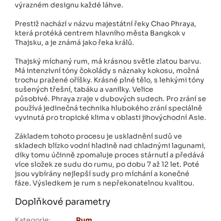
výrazném designu každé láhve.
Prestiž nachází v názvu majestátní řeky Chao Phraya,
která protéká centrem hlavního města Bangkok v
Thajsku, a je známá jako řeka králů.
Thajský míchaný rum, má krásnou světle zlatou barvu.
Má intenzivní tóny čokolády s náznaky kokosu, možná
trochu pražené oříšky. Krásné plné tělo, s lehkými tóny
sušených třešní, tabáku a vanilky. Velice
působivé. Phraya zraje v dubových sudech. Pro zrání se
používá jedinečná technika hlubokého zrání speciálně
vyvinutá pro tropické klima v oblasti jihovýchodní Asie.
Základem tohoto procesu je uskladnění sudů ve
skladech blízko vodní hladině nad chladnými lagunami,
díky tomu účinně zpomaluje proces stárnutí a předává
více složek ze sudu do rumu, po dobu 7 až 12 let. Poté
jsou vybírány nejlepší sudy pro míchání a konečné
fáze. Výsledkem je rum s nepřekonatelnou kvalitou.
Doplňkové parametry
Kategorie
:
Rum