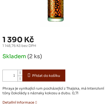
1 390 Kč
1 148,76 Kč bez DPH
Měrná
Skladem
(2 ks)
cena:
Přidat do košíku
Phraya je vynikající rum pocházející z Thajska, má intenzivní
tóny čokolády s náznaky kokosu a dubu. 0,7l
Detailní informace