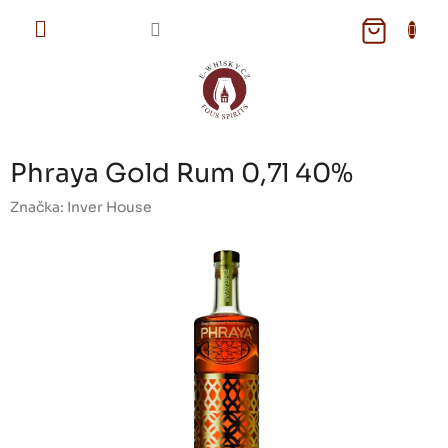
Přejít
na
NÁKUPNÍ
obsah
KOŠÍK
Phraya Gold Rum 0,7l 40%
Značka:
Inver House