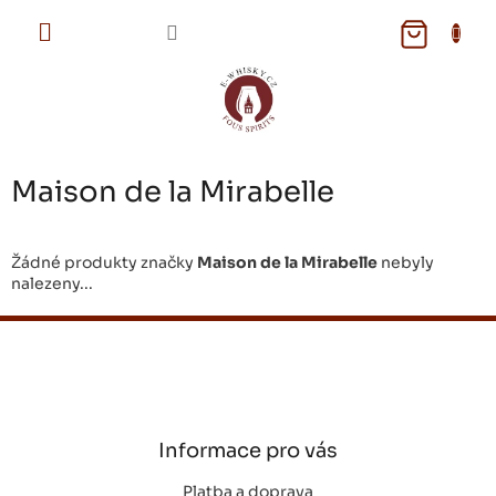
Přejít
na
NÁKUPNÍ
obsah
KOŠÍK
Maison de la Mirabelle
Žádné produkty značky
Maison de la Mirabelle
nebyly
nalezeny...
Z
á
p
a
t
í
Informace pro vás
Platba a doprava