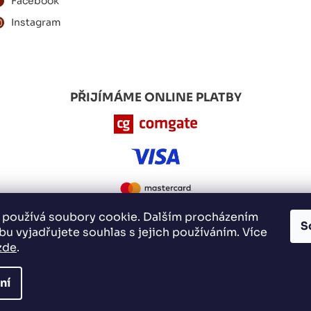
Facebook
Instagram
PŘIJÍMÁME ONLINE PLATBY
 používá soubory cookie. Dalším procházením
S
u vyjadřujete souhlas s jejich používáním. Více
zde
.
Nakódovalo
Remedio Digital
|
Vytvořil Shoptet
ní
Copyright 2026
E-whisky.cz
. Všechna práva vyhrazena.