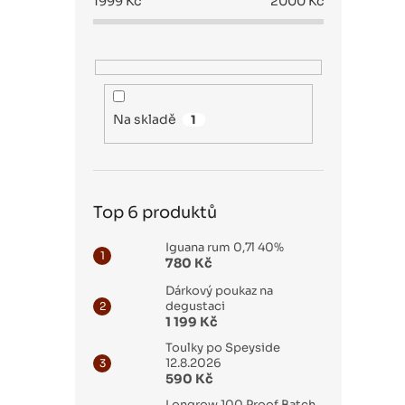
1999
Kč
2000
Kč
Na skladě
1
Top 6 produktů
Iguana rum 0,7l 40%
780 Kč
Dárkový poukaz na
degustaci
1 199 Kč
Toulky po Speyside
12.8.2026
590 Kč
Longrow 100 Proof Batch