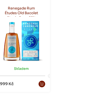
Renegade Rum
Études Old Bacolet
Single Farm 55%
0,7 l
Skladem
 999 Kč
O