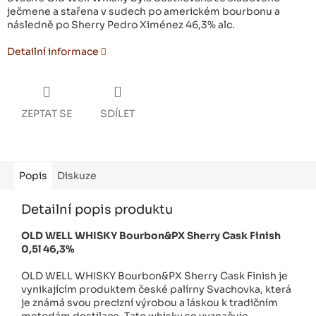
ječmene a stařena v sudech
po americkém bourbonu a
následně po Sherry Pedro Ximénez 46,3% alc.
Detailní informace
ZEPTAT SE
SDÍLET
Popis
Diskuze
Detailní popis produktu
OLD WELL WHISKY Bourbon&PX Sherry Cask Finish
0,5l 46,3%
OLD WELL WHISKY Bourbon&PX Sherry Cask Finish je
vynikajícím produktem české palírny Svachovka, která
je známá svou precizní výrobou a láskou k tradičním