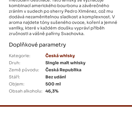
metodám destilace. Tato whisky se vyznačuje
kombinací amerického bourbonu a závěrečného
zráním v sudech po sherry Pedro Ximénez, což mu
dodává nezaměnitelnou sladkost a komplexnost. V
aroma najdete tóny sušeného ovoce, koření a jemné
vanilky, které v každém doušku vypráví příběh
zručnosti a vášně palírny Svachovka.
Doplňkové parametry
Kategorie
:
Česká whisky
Druh
:
Single malt whisky
Země původu
:
Česká Republika
Stáří
:
Bez udání
Objem
:
500 ml
Obsah alkoholu
:
46,3%
Z
á
p
a