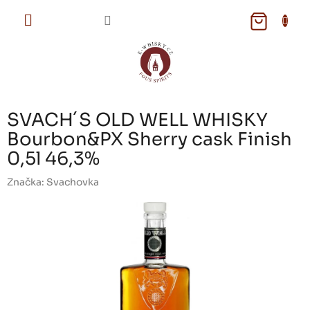
Přejít
na
NÁKUPNÍ
obsah
KOŠÍK
SVACH´S OLD WELL WHISKY
Bourbon&PX Sherry cask Finish
0,5l 46,3%
Značka:
Svachovka