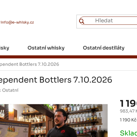
info@e-whisky.cz
isky
Ostatní whisky
Ostatní destiláty
pendent Bottlers 7.10.2026
ependent Bottlers 7.10.2026
:
Ostatní
1 1
983,47 
Měrná
1 190 Kč 
cena:
Skl