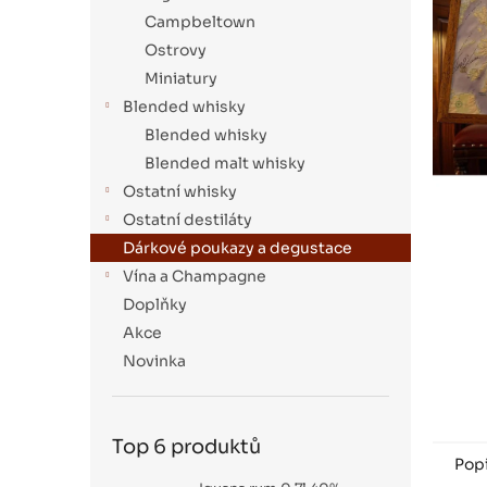
a
Campbeltown
n
Ostrovy
e
Miniatury
l
Blended whisky
Blended whisky
Blended malt whisky
Ostatní whisky
Ostatní destiláty
Dárkové poukazy a degustace
Vína a Champagne
Doplňky
Akce
Novinka
Top 6 produktů
Pop