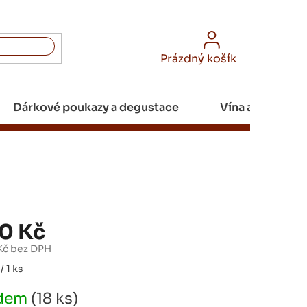
NÁKUPNÍ
Prázdný košík
KOŠÍK
Dárkové poukazy a degustace
Vína a Champa
90 Kč
Kč bez DPH
/ 1 ks
adem
(18 ks)