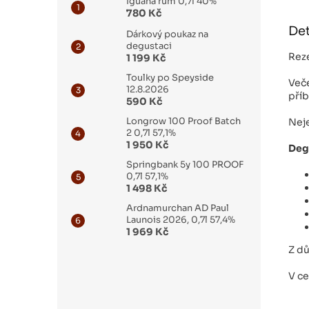
Iguana rum 0,7l 40%
780 Kč
Det
Dárkový poukaz na
degustaci
Reze
1 199 Kč
Toulky po Speyside
Veče
12.8.2026
příb
590 Kč
Longrow 100 Proof Batch
Neje
2 0,7l 57,1%
1 950 Kč
Deg
Springbank 5y 100 PROOF
0,7l 57,1%
1 498 Kč
Ardnamurchan AD Paul
Launois 2026, 0,7l 57,4%
1 969 Kč
Z dů
V c