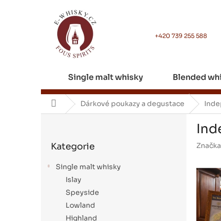
Přejít
na
obsah
+420 739 255 588
Single malt whisky
Blended wh
Domů
Dárkové poukazy a degustace
Inde
P
Ind
o
Přeskočit
s
Kategorie
Značka
kategorie
t
r
Single malt whisky
a
Islay
n
Speyside
n
í
Lowland
p
Highland