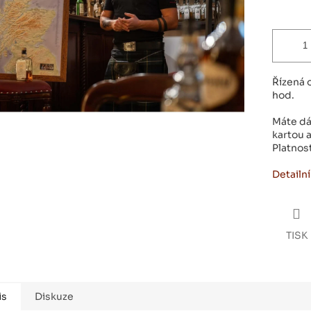
Řízená 
hod.
Máte dá
kartou 
Platnos
Detailn
TISK
is
Diskuze