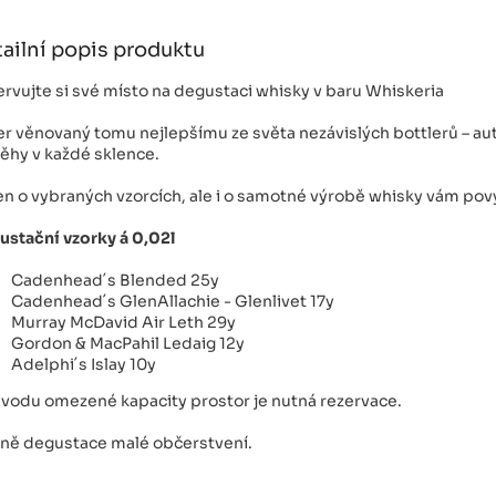
ailní popis produktu
rvujte si své místo na degustaci whisky v baru Whiskeria
r věnovaný tomu nejlepšímu ze světa nezávislých bottlerů – au
ěhy v každé sklence.
n o vybraných vzorcích, ale i o samotné výrobě whisky vám pov
ustační vzorky á 0,02l
Cadenhead´s Blended 25y
Cadenhead´s GlenAllachie - Glenlivet 17y
Murray McDavid Air Leth 29y
Gordon & MacPahil Ledaig 12y
Adelphi´s Islay 10y
vodu omezené kapacity prostor je nutná rezervace.
eně degustace malé občerstvení.