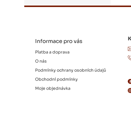
Z
á
p
a
t
í
Informace pro vás
Platba a doprava
O nás
Podmínky ochrany osobních údajů
Obchodní podmínky
Moje objednávka