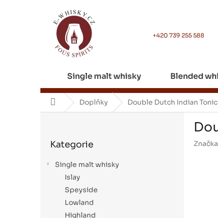
Přejít
na
obsah
+420 739 255 588
Single malt whisky
Blended wh
Domů
Doplňky
Double Dutch Indian Tonic
P
Dou
o
Přeskočit
s
Kategorie
Značka
kategorie
t
r
Single malt whisky
a
Islay
n
Speyside
n
í
Lowland
p
Highland