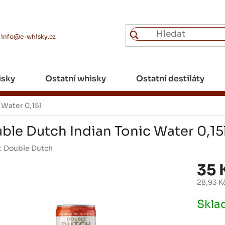
info@e-whisky.cz
isky
Ostatní whisky
Ostatní destiláty
 Water 0,15l
ble Dutch Indian Tonic Water 0,15
:
Double Dutch
35 
28,93 K
Měrná
Skl
cena: