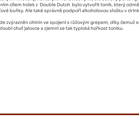
ním cílem holek z Double Dutch bylo vytvořit tonik, který odm
ové buňky. Ale také správně podpoří alkoholovou složku v drin
de zvýrazněn chinin ve spojení s růžovým grepem, díky čemuž s
loubí chuť jalovce a zjemní se tak typická hořkost toniku.