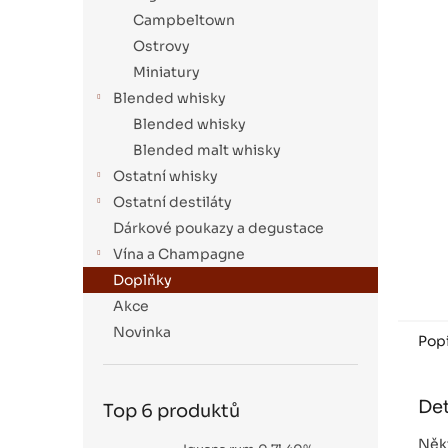
a
Campbeltown
n
Ostrovy
e
Miniatury
l
Blended whisky
Blended whisky
Blended malt whisky
Ostatní whisky
Ostatní destiláty
Dárkové poukazy a degustace
Vína a Champagne
Doplňky
Akce
Novinka
Pop
Det
Top 6 produktů
Někt