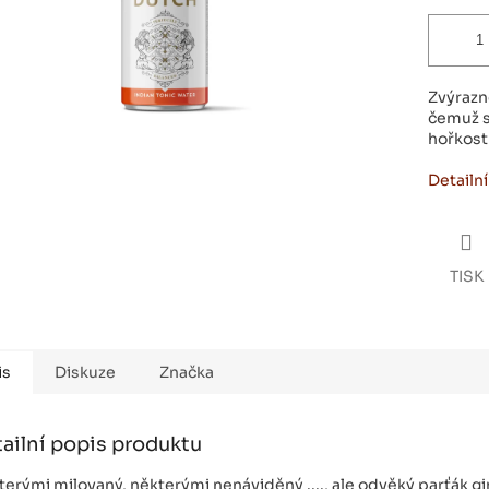
Zvýrazn
čemuž s
hořkost
Detailn
TISK
is
Diskuze
Značka
ailní popis produktu
erými milovaný, některými nenáviděný ...., ale odvěký parťák gi