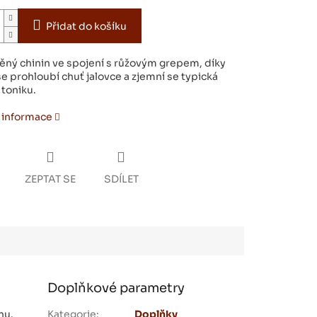
Přidat do košíku
ěný chinin ve spojení s růžovým grepem, díky
e prohloubí chuť jalovce a zjemní se typická
 toniku.
í informace
ZEPTAT SE
SDÍLET
Doplňkové parametry
nu.
Kategorie
:
Doplňky