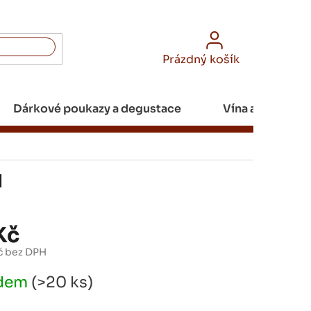
NÁKUPNÍ
Prázdný košík
KOŠÍK
Dárkové poukazy a degustace
Vína a Champa
l
Kč
č bez DPH
adem
(>20 ks)