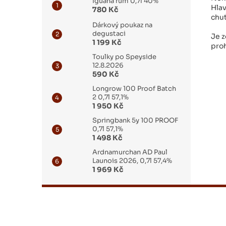
Iguana rum 0,7l 40%
Hlav
780 Kč
chuť
Dárkový poukaz na
degustaci
Je z
1 199 Kč
proh
Toulky po Speyside
12.8.2026
590 Kč
Longrow 100 Proof Batch
2 0,7l 57,1%
1 950 Kč
Springbank 5y 100 PROOF
0,7l 57,1%
1 498 Kč
Ardnamurchan AD Paul
Launois 2026, 0,7l 57,4%
1 969 Kč
Z
á
p
a