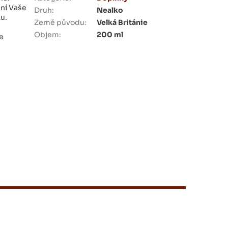
ění Vaše
Druh
:
Nealko
ku.
Země původu
:
Velká Británie
Objem
:
200 ml
e