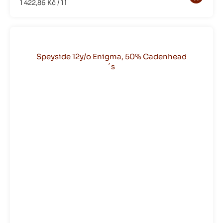
Měrná
1 422,86 Kč / 1 l
cena:
Speyside 12y/o Enigma, 50% Cadenhead
´s