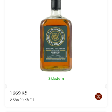
Skladem
1 669 Kč
Měrná
2 384,29 Kč / 1 l
cena: