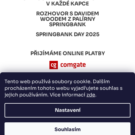
V KAŽDÉ KAPCE
ROZHOVOR S DAVIDEM
WOODEM Z PALÍRNY
SPRINGBANK
SPRINGBANK DAY 2025
PŘIJÍMÁME ONLINE PLATBY
Tento web používá soubory cookie. Dalším
procházením tohoto webu vyjadřujete souhlas s
jejich používáním. Více informací
zde
.
Nastavení
Nakódovalo
Remedio Digital
|
Vytvořil Shoptet
Souhlasím
Copyright 2026
E-whisky.cz
. Všechna práva vyhrazena.