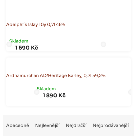
Adelphi´s Islay 10y 0,7l 46%
Skladem
1 590 Kč
Ardnamurchan AD/Heritage Barley, 0,7l 59,2%
Skladem
1 890 Kč
Ř
a
Abecedně
Nejlevnější
Nejdražší
Nejprodávanější
z