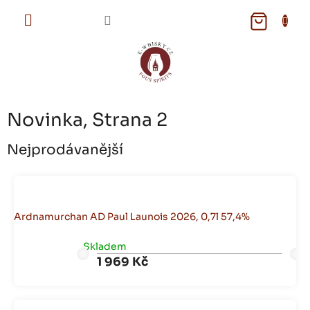
Přejít
na
NÁKUPNÍ
obsah
KOŠÍK
Novinka
, Strana 2
Nejprodávanější
Ardnamurchan AD Paul Launois 2026, 0,7l 57,4%
Skladem
1 969 Kč