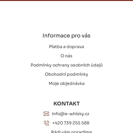
v
Z
d
á
a
á
n
c
p
í
í
a
p
t
r
í
Informace pro vás
v
k
y
Platba a doprava
v
O nás
ý
p
Podmínky ochrany osobních údajů
i
Obchodní podmínky
s
u
Moje objednávka
KONTAKT
info@e-whisky.cz
+420 739 255 588
Rádi vám poradíme