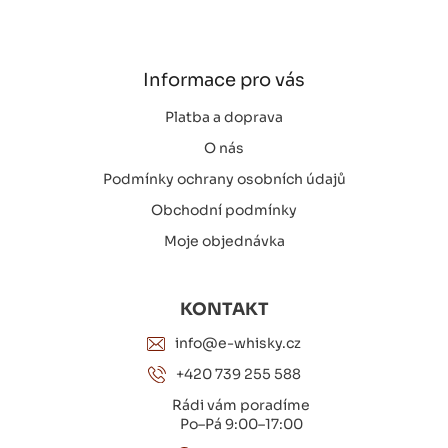
p
a
t
í
Informace pro vás
Platba a doprava
O nás
Podmínky ochrany osobních údajů
Obchodní podmínky
Moje objednávka
KONTAKT
info@e-whisky.cz
+420 739 255 588
Rádi vám poradíme
Po–Pá 9:00–17:00