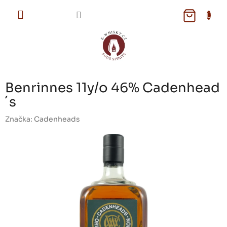
Přejít
na
NÁKUPNÍ
obsah
KOŠÍK
Benrinnes 11y/o 46% Cadenhead
´s
Značka:
Cadenheads