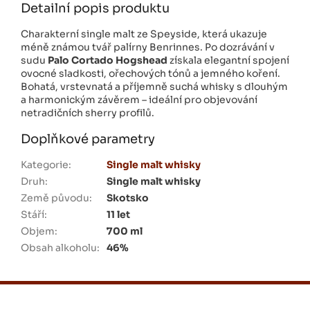
Detailní popis produktu
Charakterní single malt ze Speyside, která ukazuje
méně známou tvář palírny Benrinnes. Po dozrávání v
sudu
Palo Cortado Hogshead
získala elegantní spojení
ovocné sladkosti, ořechových tónů a jemného koření.
Bohatá, vrstevnatá a příjemně suchá whisky s dlouhým
a harmonickým závěrem – ideální pro objevování
netradičních sherry profilů.
Doplňkové parametry
Kategorie
:
Single malt whisky
Druh
:
Single malt whisky
Země původu
:
Skotsko
Stáří
:
11 let
Objem
:
700 ml
Obsah alkoholu
:
46%
Z
á