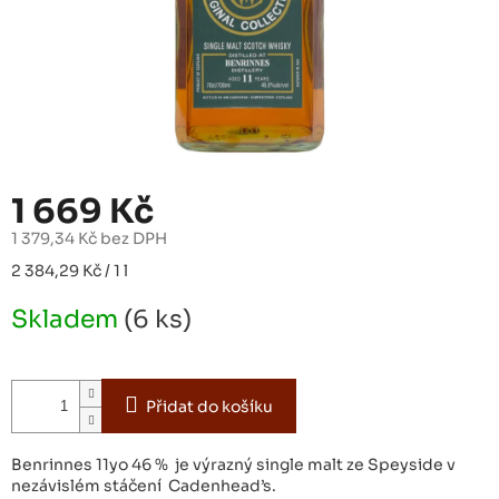
1 669 Kč
1 379,34 Kč bez DPH
Měrná
2 384,29 Kč / 1 l
cena:
Skladem
(6 ks)
Přidat do košíku
Benrinnes 11yo 46 % je výrazný single malt ze Speyside v
nezávislém stáčení Cadenhead’s.