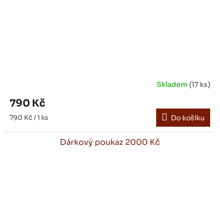
Skladem
(17 ks)
790 Kč
Měrná
790 Kč / 1 ks
Do košíku
cena:
Dárkový poukaz 2000 Kč