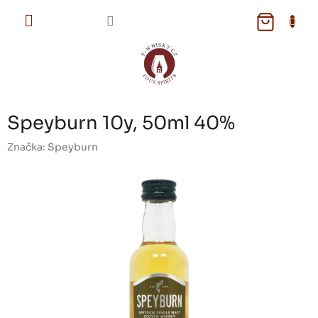
Přejít
na
NÁKUPNÍ
obsah
KOŠÍK
Speyburn 10y, 50ml 40%
Značka:
Speyburn