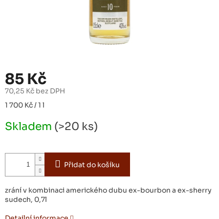
85 Kč
70,25 Kč bez DPH
Měrná
1 700 Kč / 1 l
cena:
Skladem
(>20 ks)
Přidat do košíku
zrání v kombinaci amerického dubu ex-bourbon a ex-sherry
sudech, 0,7l
Detailní informace