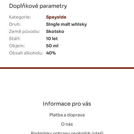
Doplňkové parametry
Kategorie
:
Speyside
Druh
:
Single malt whisky
Země původu
:
Skotsko
Stáří
:
10 let
Objem
:
50 ml
Obsah alkoholu
:
40%
Z
á
p
a
t
í
Informace pro vás
Platba a doprava
O nás
Podmínky ochrany osobních údajů